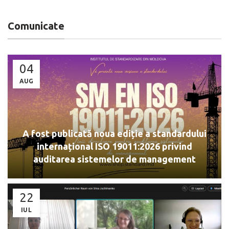
Comunicate
04
AUG
A fost publicată noua ediție a standardului
internațional ISO 19011:2026 privind
auditarea sistemelor de management
22
IUL