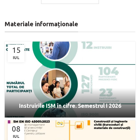
Materiale informaționale
15
IUL
Instruirile ISM în cifre. Semestrul I 2026
08
IUL