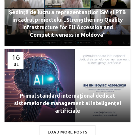
Ședință de lucru a reprezentanților ISM și PTB
în cadrul proiectului „Strengthening Quality
Infrastructure for EU Accession and
Competitiveness in Moldova”
16
IUL
Primul standard internațional dedicat
sistemelor de management al inteligenței
artificiale
LOAD MORE POSTS