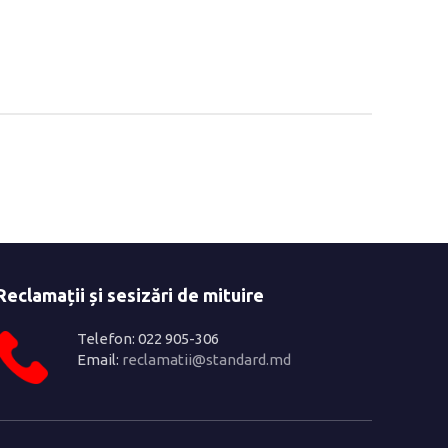
Reclamații și sesizări de mituire
Telefon: 022 905-306
Email:
reclamatii@standard.md