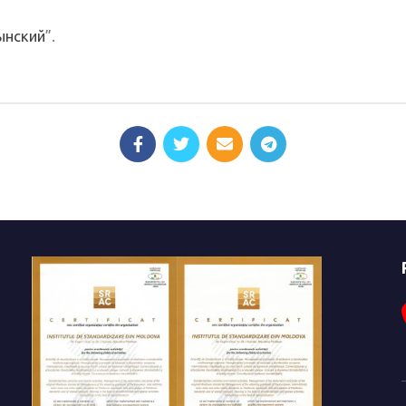
ынский
”.