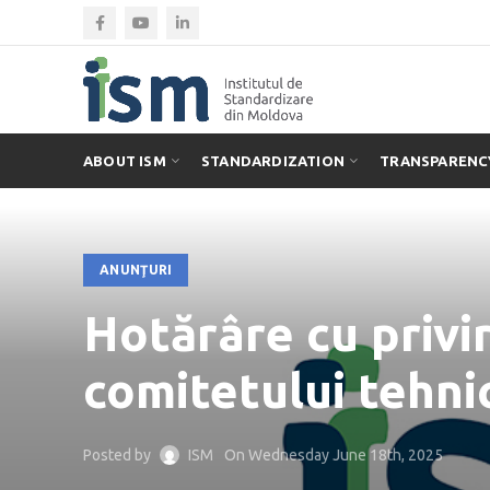
ABOUT ISM
STANDARDIZATION
TRANSPARENC
ANUNŢURI
Hotărâre cu privi
comitetului tehn
Posted by
ISM
On Wednesday June 18th, 2025