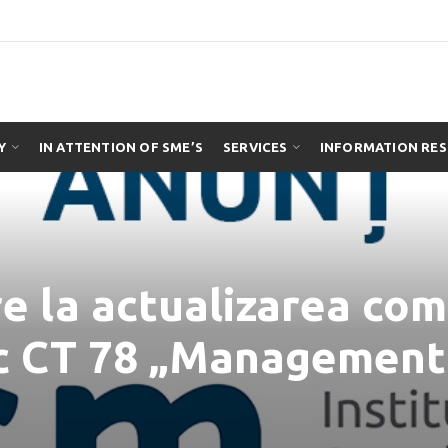
Y
IN ATTENTION OF SME’S
SERVICES
INFORMATION RE
re la actualizarea co
ic CT 78 „Management