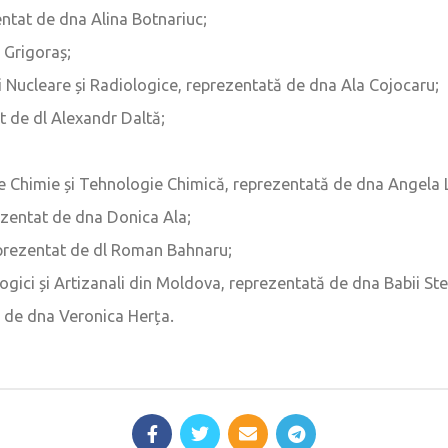
entat de dna Alina Botnariuc;
 Grigoraș;
 Nucleare și Radiologice, reprezentată de dna Ala Cojocaru;
t de dl Alexandr Daltă;
e Chimie și Tehnologie Chimică, reprezentată de dna Angela L
rezentat de dna Donica Ala;
reprezentat de dl Roman Bahnaru;
gici și Artizanali din Moldova, reprezentată de dna Babii Ste
de dna Veronica Herța.