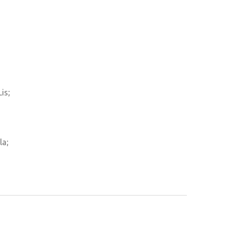
is;
la;