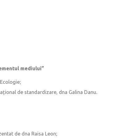
ementul mediului”
 Ecologie;
național de standardizare, dna Galina Danu.
ezentat de dna Raisa Leon;