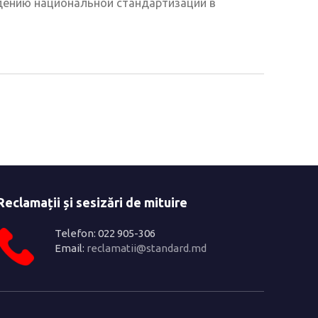
дению национальной стандартизации в
Reclamații și sesizări de mituire
Telefon: 022 905-306
Email:
reclamatii@standard.md