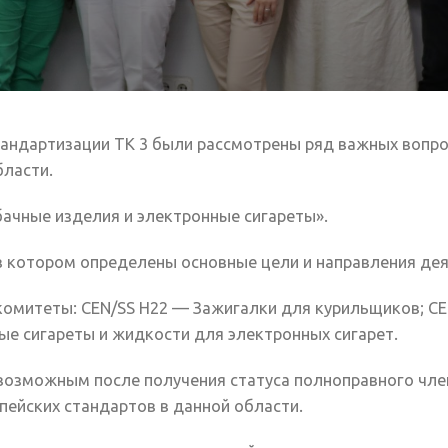
стандартизации ТК 3 были рассмотрены ряд важных вопр
бласти.
бачные изделия и электронные сигареты».
 в котором определены основные цели и направления де
комитеты: CEN/SS H22 — Зажигалки для курильщиков; CE
е сигареты и жидкости для электронных сигарет.
 возможным после получения статуса полноправного чл
пейских стандартов в данной области.