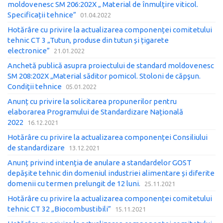
moldovenesc SM 206:202X „ Material de înmulțire viticol.
Specificații tehnice”
01.04.2022
Hotărâre cu privire la actualizarea componenței comitetului
tehnic CT 3 „Tutun, produse din tutun și țigarete
electronice”
21.01.2022
Anchetă publică asupra proiectului de standard moldovenesc
SM 208:202X „Material săditor pomicol. Stoloni de căpşun.
Condiţii tehnice
05.01.2022
Anunț cu privire la solicitarea propunerilor pentru
elaborarea Programului de Standardizare Națională
2022
16.12.2021
Hotărâre cu privire la actualizarea componenței Consiliului
de standardizare
13.12.2021
Anunț privind intenția de anulare a standardelor GOST
depășite tehnic din domeniul industriei alimentare și diferite
domenii cu termen prelungit de 12 luni.
25.11.2021
Hotărâre cu privire la actualizarea componenței comitetului
tehnic CT 32 „Biocombustibili”
15.11.2021