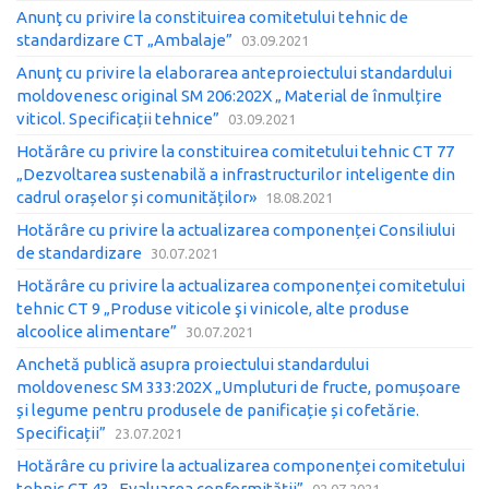
Anunţ cu privire la constituirea comitetului tehnic de
standardizare CT „Ambalaje”
03.09.2021
Anunţ cu privire la elaborarea anteproiectului standardului
moldovenesc original SM 206:202X „ Material de înmulțire
viticol. Specificații tehnice”
03.09.2021
Hotărâre cu privire la constituirea comitetului tehnic CT 77
„Dezvoltarea sustenabilă a infrastructurilor inteligente din
cadrul orașelor și comunităților»
18.08.2021
Hotărâre cu privire la actualizarea componenței Consiliului
de standardizare
30.07.2021
Hotărâre cu privire la actualizarea componenței comitetului
tehnic CT 9 „Produse viticole şi vinicole, alte produse
alcoolice alimentare”
30.07.2021
Anchetă publică asupra proiectului standardului
moldovenesc SM 333:202X „Umpluturi de fructe, pomușoare
și legume pentru produsele de panificație și cofetărie.
Specificații”
23.07.2021
Hotărâre cu privire la actualizarea componenței comitetului
tehnic CT 43 „Evaluarea conformității”