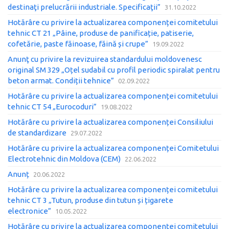
destinaţi prelucrării industriale. Specificaţii”
31.10.2022
Hotărâre cu privire la actualizarea componenței comitetului
tehnic CT 21 „Pâine, produse de panificație, patiserie,
cofetărie, paste făinoase, făină și crupe”
19.09.2022
Anunţ cu privire la revizuirea standardului moldovenesc
original SM 329 „Oțel sudabil cu profil periodic spiralat pentru
beton armat. Condiții tehnice”
02.09.2022
Hotărâre cu privire la actualizarea componenței comitetului
tehnic CT 54 „Eurocoduri”
19.08.2022
Hotărâre cu privire la actualizarea componenței Consiliului
de standardizare
29.07.2022
Hotărâre cu privire la actualizarea componenței Comitetului
Electrotehnic din Moldova (CEM)
22.06.2022
Anunț
20.06.2022
Hotărâre cu privire la actualizarea componenței comitetului
tehnic CT 3 „Tutun, produse din tutun și țigarete
electronice”
10.05.2022
Hotărâre cu privire la actualizarea componenței comitetului