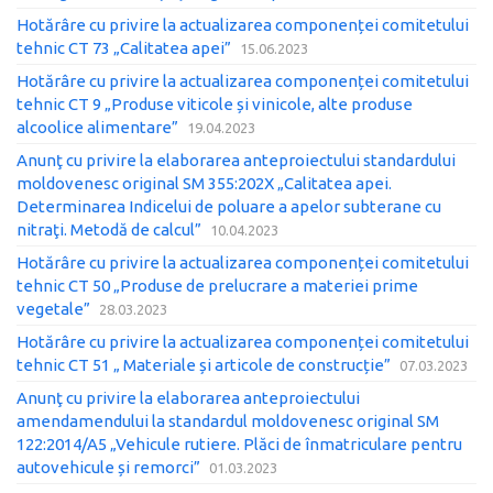
Hotărâre cu privire la actualizarea componenței comitetului
tehnic CT 73 „Calitatea apei”
15.06.2023
Hotărâre cu privire la actualizarea componenței comitetului
tehnic CT 9 „Produse viticole și vinicole, alte produse
alcoolice alimentare”
19.04.2023
Anunţ cu privire la elaborarea anteproiectului standardului
moldovenesc original SM 355:202X „Calitatea apei.
Determinarea Indicelui de poluare a apelor subterane cu
nitraţi. Metodă de calcul”
10.04.2023
Hotărâre cu privire la actualizarea componenței comitetului
tehnic CT 50 „Produse de prelucrare a materiei prime
vegetale”
28.03.2023
Hotărâre cu privire la actualizarea componenței comitetului
tehnic CT 51 „ Materiale și articole de construcție”
07.03.2023
Anunţ cu privire la elaborarea anteproiectului
amendamendului la standardul moldovenesc original SM
122:2014/A5 „Vehicule rutiere. Plăci de înmatriculare pentru
autovehicule și remorci”
01.03.2023