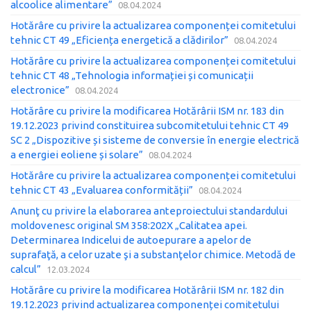
alcoolice alimentare”
08.04.2024
Hotărâre cu privire la actualizarea componenței comitetului
tehnic CT 49 „Eficiența energetică a clădirilor”
08.04.2024
Hotărâre cu privire la actualizarea componenței comitetului
tehnic CT 48 „Tehnologia informației și comunicații
electronice”
08.04.2024
Hotărâre cu privire la modificarea Hotărârii ISM nr. 183 din
19.12.2023 privind constituirea subcomitetului tehnic CT 49
SC 2 „Dispozitive și sisteme de conversie în energie electrică
a energiei eoliene și solare”
08.04.2024
Hotărâre cu privire la actualizarea componenței comitetului
tehnic CT 43 „Evaluarea conformității”
08.04.2024
Anunţ cu privire la elaborarea anteproiectului standardului
moldovenesc original SM 358:202X „Calitatea apei.
Determinarea Indicelui de autoepurare a apelor de
suprafaţă, a celor uzate şi a substanţelor chimice. Metodă de
calcul”
12.03.2024
Hotărâre cu privire la modificarea Hotărârii ISM nr. 182 din
19.12.2023 privind actualizarea componenței comitetului