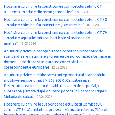
Hotărâre cu privire la constituirea comitetului tehnic CT
81„Lemn. Produse din lemn și mobilier”
19.05.2026
Hotărâre cu privire la constituirea comitetului tehnic CT 80
„Produse chimice, farmaceutice și cosmetice”
18.05.2026
Hotărâre cu privire la constituirea comitetului tehnic CT 79
„Produse agroalimentare, horticole și metode de
analiză”
15.05.2026
Anunț cu privire la reorganizarea comitetelor tehnice de
standardizare naționale și crearea de noi comitete tehnice în
domenii prioritare și asigurarea conectării la CT
corespondente europene
12.05.2026
Anunţ cu privire la elaborarea anteproiectului standardului
moldovenesc original SM 363:202X „Calitatea apei.
Determinarea indicelor de calitate a apei de suprafaţă,
subterană şi uzată după epurare pentru utilizarea în irigare.
Metodă de calcul”
08.04.2026
Hotărâre cu privire la suspendarea activității Comitetului
tehnic CT 34 „Comitet de proiect – Vehicule rutiere. Plăci de
înmatriculare pentru autovehicule și remorci”