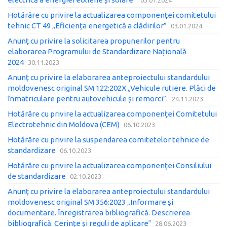
03.01.2024
Hotărâre cu privire la actualizarea componenței comitetului
tehnic CT 49 „Eficiența energetică a clădirilor”
03.01.2024
Anunț cu privire la solicitarea propunerilor pentru
elaborarea Programului de Standardizare Națională
2024
30.11.2023
Anunț cu privire la elaborarea anteproiectului standardului
moldovenesc original SM 122:202X ,,Vehicule rutiere. Plăci de
înmatriculare pentru autovehicule și remorci”.
24.11.2023
Hotărâre cu privire la actualizarea componenței Comitetului
Electrotehnic din Moldova (CEM)
06.10.2023
Hotărâre cu privire la suspendarea comitetelor tehnice de
standardizare
06.10.2023
Hotărâre cu privire la actualizarea componenței Consiliului
de standardizare
02.10.2023
Anunț cu privire la elaborarea anteproiectului standardului
moldovenesc original SM 356:2023 „Informare și
documentare. Înregistrarea bibliografică. Descrierea
bibliografică. Cerințe și reguli de aplicare‟
28.06.2023