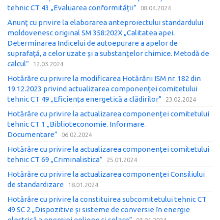
tehnic CT 43 „Evaluarea conformității”
08.04.2024
Anunţ cu privire la elaborarea anteproiectului standardului
moldovenesc original SM 358:202X „Calitatea apei.
Determinarea Indicelui de autoepurare a apelor de
suprafaţă, a celor uzate şi a substanţelor chimice. Metodă de
calcul”
12.03.2024
Hotărâre cu privire la modificarea Hotărârii ISM nr. 182 din
19.12.2023 privind actualizarea componenței comitetului
tehnic CT 49 „Eficiența energetică a clădirilor”
23.02.2024
Hotărâre cu privire la actualizarea componenței comitetului
tehnic CT 1 „Biblioteconomie. Informare.
Documentare”
06.02.2024
Hotărâre cu privire la actualizarea componenței comitetului
tehnic CT 69 „Criminalistica”
25.01.2024
Hotărâre cu privire la actualizarea componenței Consiliului
de standardizare
18.01.2024
Hotărâre cu privire la constituirea subcomitetului tehnic CT
49 SC 2 „Dispozitive și sisteme de conversie în energie
electrică a energiei eoliene și solare”