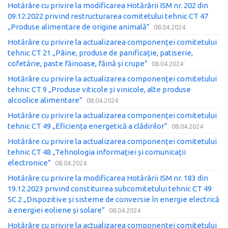
Hotărâre cu privire la modificarea Hotărârii ISM nr. 202 din
09.12.2022 privind restructurarea comitetului tehnic CT 47
„Produse alimentare de origine animală”
08.04.2024
Hotărâre cu privire la actualizarea componenței comitetului
tehnic CT 21 „Pâine, produse de panificație, patiserie,
cofetărie, paste făinoase, făină și crupe”
08.04.2024
Hotărâre cu privire la actualizarea componenței comitetului
tehnic CT 9 „Produse viticole și vinicole, alte produse
alcoolice alimentare”
08.04.2024
Hotărâre cu privire la actualizarea componenței comitetului
tehnic CT 49 „Eficiența energetică a clădirilor”
08.04.2024
Hotărâre cu privire la actualizarea componenței comitetului
tehnic CT 48 „Tehnologia informației și comunicații
electronice”
08.04.2024
Hotărâre cu privire la modificarea Hotărârii ISM nr. 183 din
19.12.2023 privind constituirea subcomitetului tehnic CT 49
SC 2 „Dispozitive și sisteme de conversie în energie electrică
a energiei eoliene și solare”
08.04.2024
Hotărâre cu privire la actualizarea componenței comitetului