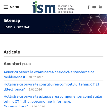
MENU
Sitemap
HOME
SITEMAP
Articole
Anunţuri
(148)
Anunț cu privire la examinarea periodică a standardelor
moldovenești
28.07.2026
Hotărâre cu privire la constituirea comitetului tehnic CT 83
„Electronica”
12.06.2026
Hotărâre cu privire la actualizarea componenței comitetului
tehnic CT 1 „Biblioteconomie. Informare.
Documentare”
11.06.2026