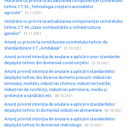
Hotărâre cu privire la actualizarea componenței comitetului
tehnic CT 53 „Tehnologia creșterii animalelor
agricole”
15.11.2021
Hotărâre cu privire la actualizarea componenței comitetului
tehnic CT 44 „Gaze combustibile și infrastructura
gazelor”
15.11.2021
Anunţ cu privire la constituirea comitetului tehnic de
standardizare CT „Ambalaje”
25.10.2021
Anunț privind intenția de anulare a aplicării unor standarde
depășite tehnic din domeniul construcțiilor
25.10.2021
Anunț privind intenția de anulare a aplicării standardelor
depășite tehnic din diverse domenii precum: industriei
lemnului, mobilei, industriei chimice, industriei textile,
industriei de confecții, industriei petroliere, mediu și
protecție a sănătății etc.
06.10.2021
Anunț privind intenția de anulare a aplicării standardelor
depășite tehnic în domeniul industriei alimentare
06.10.2021
Anunţ privind intenția de anulare a aplicării standardelor
depășite tehnic în domeniul metrologic
06.10.2021