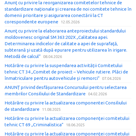
Anunț cu privire la reorganizarea comitetelor tehnice de
standardizare naționale și crearea de noi comitete tehnice în
domenii prioritare și asigurarea conectării la CT
corespondente europene
12.05.2026
Anunţ cu privire la elaborarea anteproiectului standardului
moldovenesc original SM 363:202X „Calitatea apei.
Determinarea indicelor de calitate a apei de suprafaţă,
subterană şi uzată după epurare pentru utilizarea în irigare.
Metodă de calcul”
08.04.2026
Hotărâre cu privire la suspendarea activității Comitetului
tehnic CT 34 „Comitet de proiect – Vehicule rutiere. Plăci de
înmatriculare pentru autovehicule și remorci”
07.04.2026
ANUNȚ privind desfășurarea Concursului pentru selectarea
membrilor Consiliului de Standardizare
04.02.2026
Hotărâre cu privire la actualizarea componentei Consiliului
de standardizare
11.08.2025
Hotărâre cu privire la actualizarea componenței comitetului
tehnic CT 69 „Criminalistica”
18.06.2025
Hotărâre cu privire la actualizarea componenței comitetului