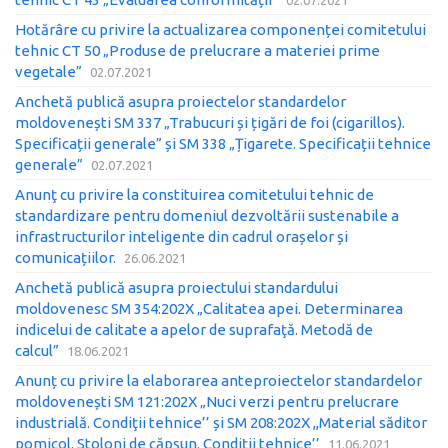
02.07.2021
Hotărâre cu privire la actualizarea componenței comitetului
tehnic CT 50 „Produse de prelucrare a materiei prime
vegetale”
02.07.2021
Anchetă publică asupra proiectelor standardelor
moldovenești SM 337 „Trabucuri și țigări de foi (cigarillos).
Specificații generale” și SM 338 „Țigarete. Specificații tehnice
generale”
02.07.2021
Anunţ cu privire la constituirea comitetului tehnic de
standardizare pentru domeniul dezvoltării sustenabile a
infrastructurilor inteligente din cadrul orașelor și
comunicațiilor.
26.06.2021
Anchetă publică asupra proiectului standardului
moldovenesc SM 354:202X „Calitatea apei. Determinarea
indicelui de calitate a apelor de suprafaţă. Metodă de
calcul”
18.06.2021
Anunț cu privire la elaborarea anteproiectelor standardelor
moldovenești SM 121:202X „Nuci verzi pentru prelucrare
industrială. Condiţii tehnice’’ și SM 208:202X ,,Material săditor
pomicol. Stoloni de căpşun. Condiţii tehnice’’
11.06.2021