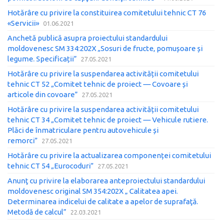
Hotărâre cu privire la constituirea comitetului tehnic CT 76
«Servicii»
01.06.2021
Anchetă publică asupra proiectului standardului
moldovenesc SM 334:202X „Sosuri de fructe, pomușoare și
legume. Specificații”
27.05.2021
Hotărâre cu privire la suspendarea activității comitetului
tehnic CT 52 „Comitet tehnic de proiect — Covoare și
articole din covoare”
27.05.2021
Hotărâre cu privire la suspendarea activității comitetului
tehnic CT 34 „Comitet tehnic de proiect — Vehicule rutiere.
Plăci de înmatriculare pentru autovehicule și
remorci”
27.05.2021
Hotărâre cu privire la actualizarea componenței comitetului
tehnic CT 54 „Eurocoduri”
27.05.2021
Anunţ cu privire la elaborarea anteproiectului standardului
moldovenesc original SM 354:202X „ Calitatea apei.
Determinarea indicelui de calitate a apelor de suprafaţă.
Metodă de calcul”
22.03.2021