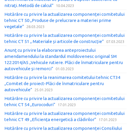
nitraţi. Metodă de calcul”
10.04.2023
Hotărâre cu privire la actualizarea componenței comitetului
tehnic CT 50 „Produse de prelucrare a materiei prime
vegetale”
28.03.2023
Hotărâre cu privire la actualizarea componenței comitetului
tehnic CT 51 „ Materiale și articole de construcție”
07.03.2023
Anunţ cu privire la elaborarea anteproiectului
amendamendului la standardul moldovenesc original SM
122:2014/A5 „Vehicule rutiere. Plăci de înmatriculare pentru
autovehicule și remorci”
01.03.2023
Hotărâre cu privire la reanimarea comitetului tehnic CT34
„Comitet de proiect-Plăci de înmatriculare pentru
autovehicule”
25.01.2023
Hotărâre cu privire la actualizarea componenței comitetului
tehnic CT 54 „Eurocoduri”
17.01.2023
Hotărâre cu privire la actualizarea componenței comitetului
tehnic CT 49 „Eficiența energetică a clădirilor”
17.01.2023
Hotărâre cu privire la actualizarea componenței Consiliului