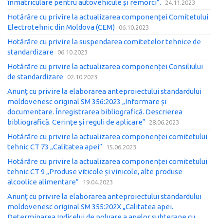
înmatriculare pentru autovehicule și remorci”.
24.11.2023
Hotărâre cu privire la actualizarea componenței Comitetului
Electrotehnic din Moldova (CEM)
06.10.2023
Hotărâre cu privire la suspendarea comitetelor tehnice de
standardizare
06.10.2023
Hotărâre cu privire la actualizarea componenței Consiliului
de standardizare
02.10.2023
Anunț cu privire la elaborarea anteproiectului standardului
moldovenesc original SM 356:2023 „Informare și
documentare. Înregistrarea bibliografică. Descrierea
bibliografică. Cerințe și reguli de aplicare‟
28.06.2023
Hotărâre cu privire la actualizarea componenței comitetului
tehnic CT 73 „Calitatea apei”
15.06.2023
Hotărâre cu privire la actualizarea componenței comitetului
tehnic CT 9 „Produse viticole și vinicole, alte produse
alcoolice alimentare”
19.04.2023
Anunţ cu privire la elaborarea anteproiectului standardului
moldovenesc original SM 355:202X „Calitatea apei.
Determinarea Indicelui de poluare a apelor subterane cu