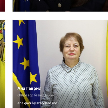
Ана Гаврил
Оператор базы данных
ana.gavril@standard.md