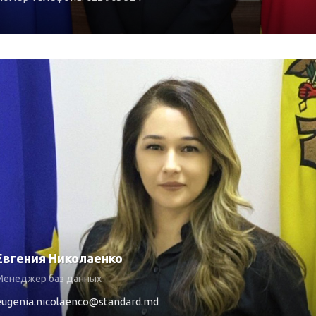
Евгения Николаенко
Менеджер баз данных
eugenia.nicolaenco@standard.md