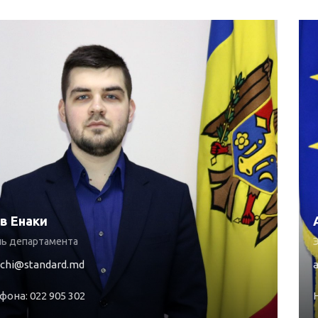
в Енаки
ь департамента
Э
nachi@standard.md
она: 022 905 302