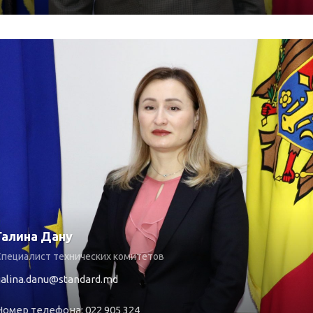
Галина Дану
Специалист технических комитетов
galina.danu@standard.md
Номер телефона: 022 905 324