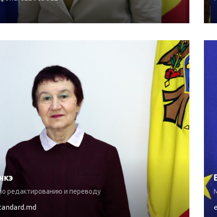
нкэ
по редактированию и переводу
standard.md