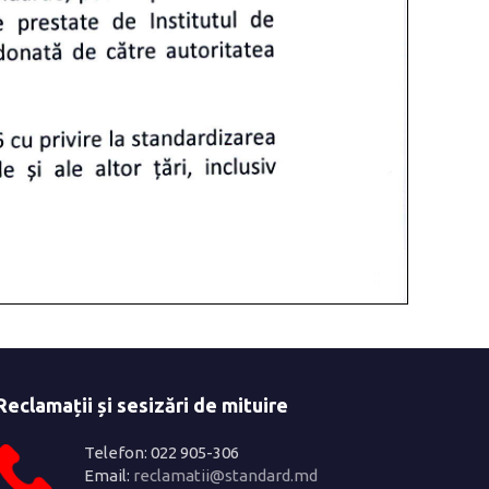
Reclamații și sesizări de mituire
Telefon: 022 905-306
Email:
reclamatii@standard.md