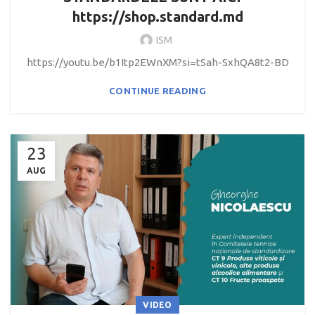
https://shop.standard.md
ISM
https://youtu.be/b1Itp2EWnXM?si=tSah-SxhQA8t2-BD
CONTINUE READING
23
AUG
VIDEO