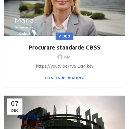
VIDEO
Procurare standarde CBSS
ISM
https://youtu.be/rVSiLxMlkd8
CONTINUE READING
07
DEC