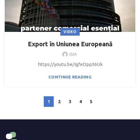
VIDEO
Export în Uniunea Europeană
ISM
https://youtu.be/IgfeDpp36Uk
CONTINUE READING
1
2
3
4
5