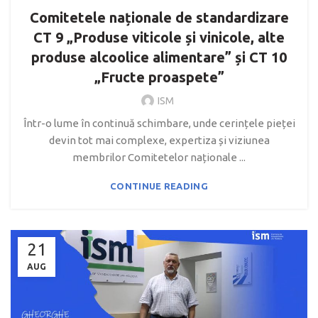
Comitetele naționale de standardizare
CT 9 „Produse viticole și vinicole, alte
produse alcoolice alimentare” și CT 10
„Fructe proaspete”
ISM
Într-o lume în continuă schimbare, unde cerințele pieței
devin tot mai complexe, expertiza și viziunea
membrilor Comitetelor naționale ...
CONTINUE READING
21
AUG