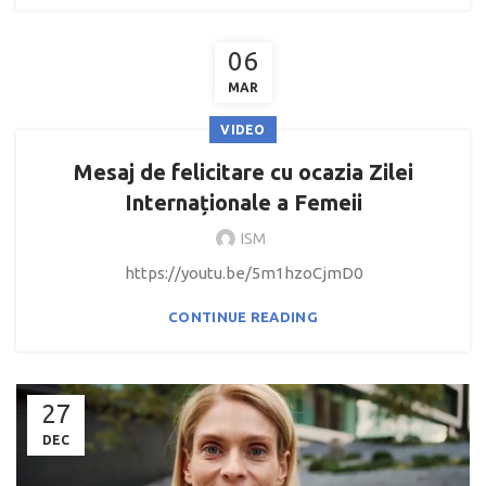
06
MAR
VIDEO
Mesaj de felicitare cu ocazia Zilei
Internaționale a Femeii
ISM
https://youtu.be/5m1hzoCjmD0
CONTINUE READING
27
DEC