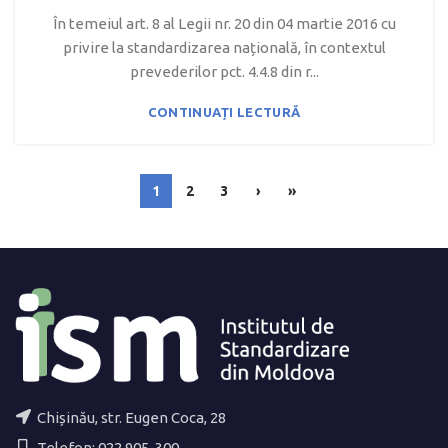
În temeiul art. 8 al Legii nr. 20 din 04 martie 2016 cu
privire la standardizarea națională, în contextul
prevederilor pct. 4.4.8 din r...
CONTINUAȚI LECTURĂ
1
2
3
›
»
Chișinău, str. Eugen Coca, 28
Telefon: 022 905-300