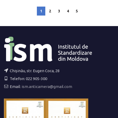
1
2
3
4
5
Chișinău, str. Eugen Coca, 28
Telefon: 022 905-300
Email:
ism.anticamera@gmail.com