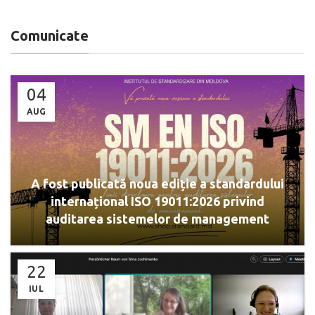
Comunicate
04
AUG
A fost publicată noua ediție a standardului
internațional ISO 19011:2026 privind
auditarea sistemelor de management
22
IUL