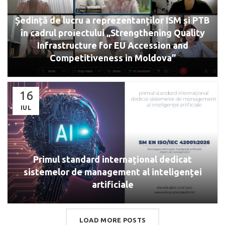
Ședință de lucru a reprezentanților ISM și PTB
în cadrul proiectului „Strengthening Quality
Infrastructure for EU Accession and
Competitiveness in Moldova”
16
IUL
Primul standard internațional dedicat
sistemelor de management al inteligenței
artificiale
LOAD MORE POSTS