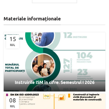
Materiale informaționale
15
IUL
Instruirile ISM în cifre. Semestrul I 2026
08
IUL