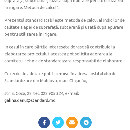
suprafaţă, subterană şi uzată după epurare pentru utilizarea
în irigare. Metodă de calcul”.
Prezentul standard stabileşte metoda de calcul al indicilor de
calitate a apei de suprafaţă, subterană şi uzată după epurare
pentru utilizarea în irigare.
În cazul în care părțile interesate doresc să contribuie la
elaborarea proiectului, acestea pot solicita aderarea la
comitetul tehnic de standardizare responsabil de elaborare.
Cererile de aderare pot fi remise în adresa Institutului de
Standardizare din Moldova, mun. Chişinău,
str. E. Coca, 28, tel. 022 905 324, e-mail:
galina.danu@standard.md
.