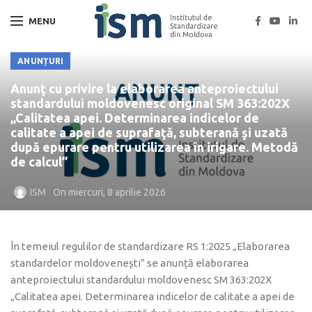
MENU
ANUNȚURI
Anunţ cu privire la elaborarea anteproiectului
standardului moldovenesc original SM 363:202X
„Calitatea apei. Determinarea indicelor de
calitate a apei de suprafaţă, subterană şi uzată
după epurare pentru utilizarea în irigare. Metodă
de calcul”
ISM
On miercuri, 8 aprilie 2026
În temeiul regulilor de standardizare RS 1:2025 „Elaborarea
standardelor moldovenești” se anunță elaborarea
anteproiectului standardului moldovenesc SM 363:202X
„Calitatea apei. Determinarea indicelor de calitate a apei de