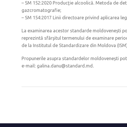
– SM 152:2020 Producţie alcoolică. Metoda de determ
gazcromatografie;
– SM 154:2017 Linii directoare privind aplicarea legi
La examinarea acestor standarde moldovenești poat
reprezintă sfârşitul termenului de examinare perio
de la Institutul de Standardizare din Moldova (ISM),
Propunerile asupra standardelor moldovenești pot fi
e-mail: galina.danu@standard.md.