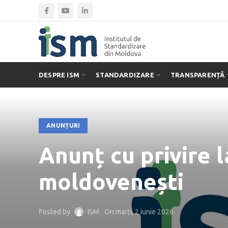
DESPRE ISM
STANDARDIZARE
TRANSPARENȚĂ
ANUNȚURI
Anunț cu privire 
moldovenești
Posted by
ISM
On marți, 2 iunie 2026