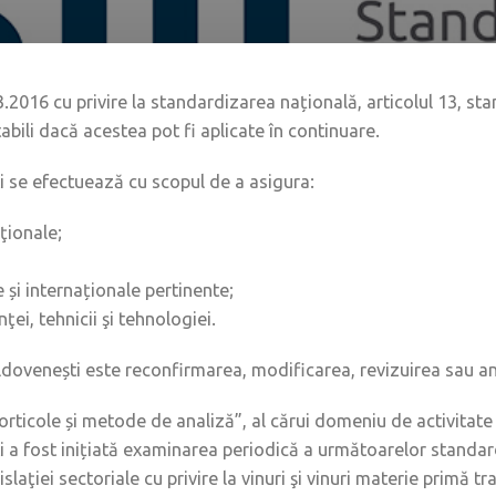
03.2016 cu privire la standardizarea națională, articolul 13, 
abili dacă acestea pot fi aplicate în continuare.
 se efectuează cu scopul de a asigura:
ţionale;
și internaționale pertinente;
ţei, tehnicii şi tehnologiei.
ldovenești este reconfirmarea, modificarea, revizuirea sau a
rticole și metode de analiză”, al cărui domeniu de activitate
 a fost inițiată examinarea periodică a următoarelor standa
laţiei sectoriale cu privire la vinuri şi vinuri materie primă tr