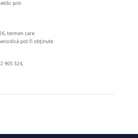
tilic prin
26, termen care
eriodică pot fi obţinute
22 905 324,