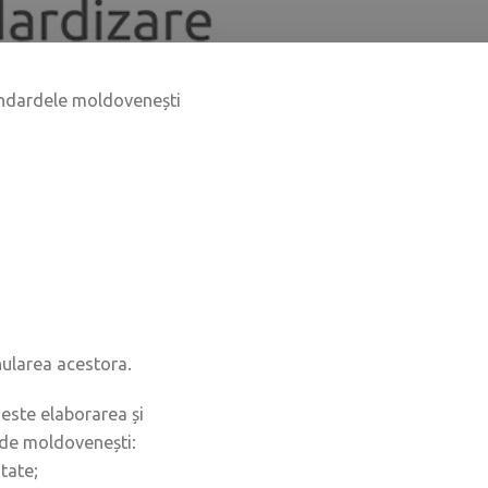
standardele moldovenești
nularea acestora.
 este elaborarea și
rde moldovenești:
atate;