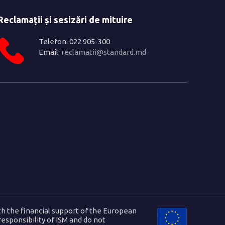
Reclamații și sesizări de mituire
Telefon: 022 905-300
Email:
reclamatii@standard.md
h the financial support of the European
 responsibility of ISM and do not