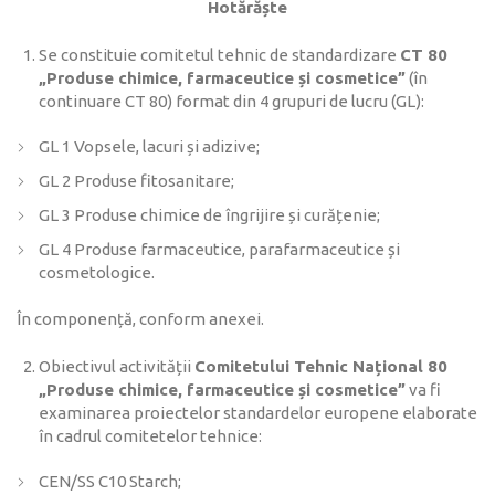
Hotărăște
Se constituie comitetul tehnic de standardizare
CT 80
„Produse chimice, farmaceutice și cosmetice”
(în
continuare CT 80) format din 4 grupuri de lucru (GL):
GL 1 Vopsele, lacuri și adizive;
GL 2 Produse fitosanitare;
GL 3 Produse chimice de îngrijire și curățenie;
GL 4 Produse farmaceutice, parafarmaceutice și
cosmetologice.
În componență, conform anexei.
Obiectivul activității
Comitetului Tehnic Național 80
„Produse chimice, farmaceutice și cosmetice”
va fi
examinarea proiectelor standardelor europene elaborate
în cadrul comitetelor tehnice:
CEN/SS C10 Starch;