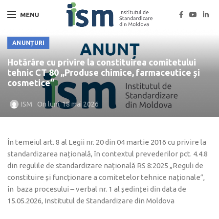
MENU
ANUNȚURI
Hotărâre cu privire la constituirea comitetului
tehnic CT 80 „Produse chimice, farmaceutice și
cosmetice”
ISM
On luni, 18 mai 2026
În temeiul art. 8 al Legii nr. 20 din 04 martie 2016 cu privire la
standardizarea națională, în contextul prevederilor pct. 4.4.8
din regulile de standardizare națională RS 8:2025 „Reguli de
constituire și funcționare a comitetelor tehnice naționale”,
în baza procesului – verbal nr. 1 al ședinței din data de
15.05.2026, Institutul de Standardizare din Moldova