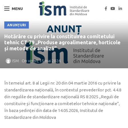
MENU
ANUNȚURI
Hotărâre cu privire la constituirea comitetului
tehnic CT 79 „Produse agroalimentare, horticole
și metode de analiză”
ISM
On vineri, 15 mai 2026
În temeiul art. 8 al Legii nr. 20 din 04 martie 2016 cu privire la
standardizarea națională, în contextul prevederilor pct. 4.4.8
din regulile de standardizare națională RS 8:2025 „Reguli de
constituire și funcționare a comitetelor tehnice naționale”,
în baza ședinței din data de 14.05.2026, Institutul de
Standardizare din Moldova