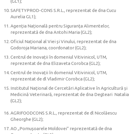
(GL1);
SAFETYPROD-CONS S.R.L., reprezentat de dna Cucu
Aurelia GL1);
Agenția Națională pentru Siguranța Alimentelor,
reprezentată de dna Antohi Maria (GL2);
Oficiul Național al Viei și Vinului, reprezentat de dna
Godoroja Mariana, coordonator (GL2);
Centrul de Inovații în domeniul Vitivinicol, UTM,
reprezentat de dna Elizaveta Corobca (GL2);
Centrul de Inovații în domeniul Vitivinicol, UTM,
reprezentat de dl Vladimir Corobca (GL2);
Institutul Național de Cercetări Aplicative în Agricultură și
Medicină Veterinară, reprezentat de dna Degteari Natalia
(GL2);
AGRIFOODCONS S.R.L., reprezentat de dl Nicolăescu
Gheorghe (GL2);
AO „Pomușoarele Moldovei” reprezentată de dna