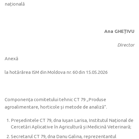
națională
Ana GHEȚIVU
Director
Anexă
la hotărârea ISM din Moldova nr. 60 din 15.05.2026
Componența comitetului tehnic CT 79 „Produse
agroalimentare, horticole și metode de analiză”.
Președintele CT 79, dna Iușan Larisa, Institutul Național de
Cercetări Aplicative în Agricultură și Medicină Veterinară;
Secretarul CT 79, dna Danu Galina, reprezentantul