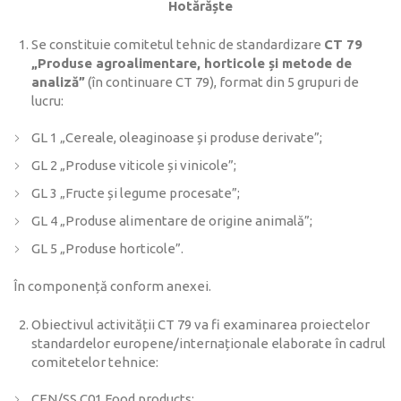
Hotărăște
Se constituie comitetul tehnic de standardizare
CT 79
„Produse agroalimentare, horticole și metode de
analiză”
(în continuare CT 79), format din 5 grupuri de
lucru:
GL 1 „Cereale, oleaginoase și produse derivate”;
GL 2 „Produse viticole și vinicole”;
GL 3 „Fructe și legume procesate”;
GL 4 „Produse alimentare de origine animală”;
GL 5 „Produse horticole”.
În componență conform anexei.
Obiectivul activității CT 79 va fi examinarea proiectelor
standardelor europene/internaționale elaborate în cadrul
comitetelor tehnice:
CEN/SS C01 Food products;