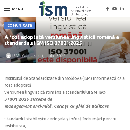
MENU
COMUNICATE
A fost adoptată versiunea lingvistică română a
standardului SM ISO 37001:2025
ISM
On miercuri, 1 iulie 2026
Institutul de Standardizare din Moldova (ISM) informează că a
fost adoptată
versiunea lingvistică română a standardului
SM ISO
37001:2025
Sisteme de
management anti-mită. Cerințe cu ghid de utilizare
.
Standardul stabilește cerințele și oferă îndrumări pentru
instituirea,