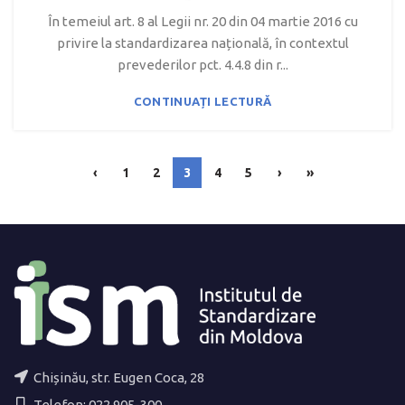
În temeiul art. 8 al Legii nr. 20 din 04 martie 2016 cu
privire la standardizarea națională, în contextul
prevederilor pct. 4.4.8 din r...
CONTINUAȚI LECTURĂ
‹
1
2
3
4
5
›
»
Chișinău, str. Eugen Coca, 28
Telefon: 022 905-300