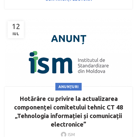
12
IUL
ANUNȚURI
Hotărâre сu privire la actualizarea
componenței comitetului tehnic CT 48
„Tehnologia informației și comunicații
electronice”
ISM